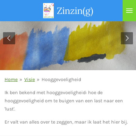
Ga
Zinzin(g)
direct
naar
de
hoofdinhoud
Home
»
Visie
»
Hooggevoeligheid
Ik ben bekend met hooggevoeligheid: hoe de
hooggevoeligheid om te buigen van een last naar een
'lust'.
Er valt van alles over te zeggen, maar ik laat het hier bij.