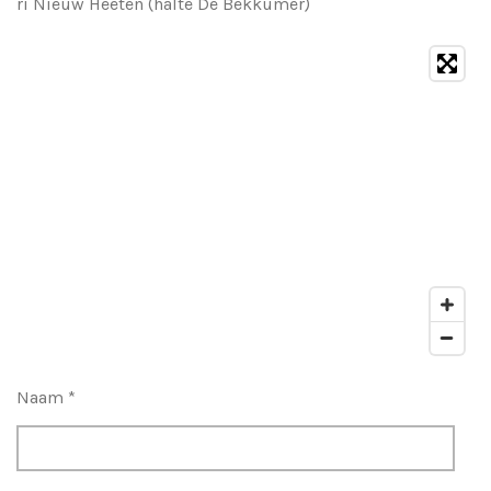
ri Nieuw Heeten (halte De Bekkumer)
Naam *