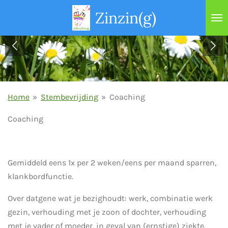
Ga
Zinzin(g)
direct
naar
de
hoofdinhoud
Home
»
Stembevrijding
»
Coaching
Coaching
Gemiddeld eens 1x per 2 weken/eens per maand sparren,
klankbordfunctie.
Over datgene wat je bezighoudt: werk, combinatie werk
gezin, verhouding met je zoon of dochter, verhouding
met je vader of moeder, in geval van (ernstige) ziekte.