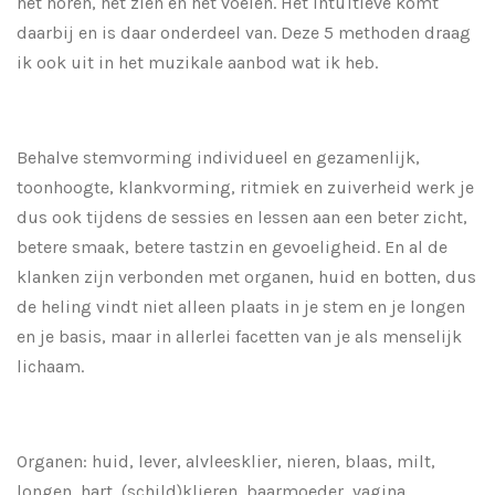
het horen, het zien en het voelen. Het intuïtieve komt
daarbij en is daar onderdeel van. Deze 5 methoden draag
ik ook uit in het muzikale aanbod wat ik heb.
Behalve stemvorming individueel en gezamenlijk,
toonhoogte, klankvorming, ritmiek en zuiverheid werk je
dus ook tijdens de sessies en lessen aan een beter zicht,
betere smaak, betere tastzin en gevoeligheid. En al de
klanken zijn verbonden met organen, huid en botten, dus
de heling vindt niet alleen plaats in je stem en je longen
en je basis, maar in allerlei facetten van je als menselijk
lichaam.
Organen: huid, lever, alvleesklier, nieren, blaas, milt,
longen, hart, (schild)klieren, baarmoeder, vagina,