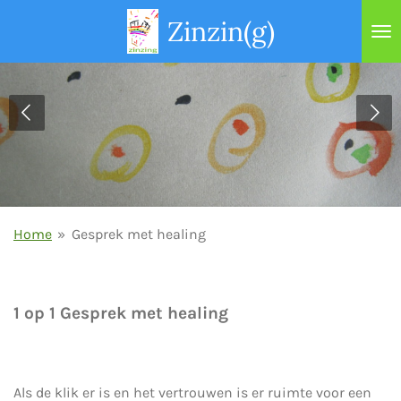
Ga
Zinzin(g)
direct
naar
de
hoofdinhoud
Home
»
Gesprek met healing
1 op 1 Gesprek met healing
Als de klik er is en het vertrouwen is er ruimte voor een