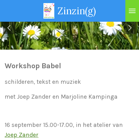
Ga
Zinzin(g)
direct
naar
de
hoofdinhoud
Workshop Babel
schilderen, tekst en muziek
met Joep Zander en Marjoline Kampinga
16 september 15.00-17.00, in het atelier van
Joep Zander